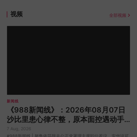
视频
全部视频
新闻线
《988新闻线》：2026年08月07日
沙比里患心律不整，原本面控遇动手
术审理展延！
7 Aug, 2026
#988新闻线 | 努鲁依莎辞去公正党署理主席职位惹议，安华说可