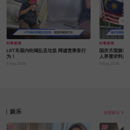
时事新闻
时事新闻
LRT车厢内吃喝乱丢垃圾 网谴责乘客行
国庆月国旗市
为！
人界需求料减
9 Aug, 2026
9 Aug, 2026
娱乐
全部娱乐