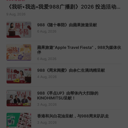
《我听•我选•我爱988广播剧》2026 投选活动重
磅回归！
9 Aug, 2026
988《随十奉陪》由蘋果旅遊呈献
6 Aug, 2026
蘋果旅遊“Apple Travel Fiesta”，988为媒体伙
伴
6 Aug, 2026
988《周末闺蜜》由余仁生滴鸡精呈献
4 Aug, 2026
988《早点UP》由帮体内大扫除的
KINOHIMITSU呈献！
3 Aug, 2026
香港和兴白花油呈献，与988周末趴趴走
3 Aug, 2026