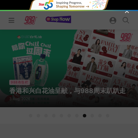
Skip
to
content
988布告栏
香港和兴白花油呈献，与988周末趴趴走
3 Aug, 2026