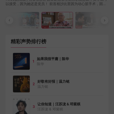
以接受，因为她还是党员！ 前首相沙比里因为动心脏手术，因此
资产申报案面控延至8月27日！ 更多精彩新闻，请留守988新闻
线！主播： #淑婷 #可恩
精彩声势排行榜
如果我很平庸｜陈华
1
陈华
好歌有好报｜温力铭
2
温力铭
让你知道｜汪苏泷 & 邓紫棋
3
汪苏泷 & 邓紫棋