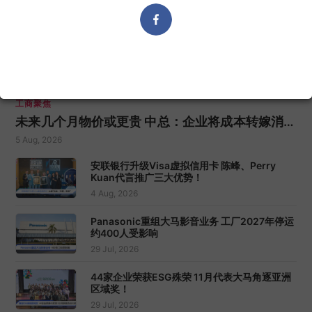
工商聚焦
未来几个月物价或更贵 中总：企业将成本转嫁消费
者
5 Aug, 2026
安联银行升级Visa虚拟信用卡 陈峰、Perry
Kuan代言推广三大优势！
4 Aug, 2026
Panasonic重组大马影音业务 工厂2027年停运
约400人受影响
29 Jul, 2026
44家企业荣获ESG殊荣 11月代表大马角逐亚洲
区域奖！
29 Jul, 2026