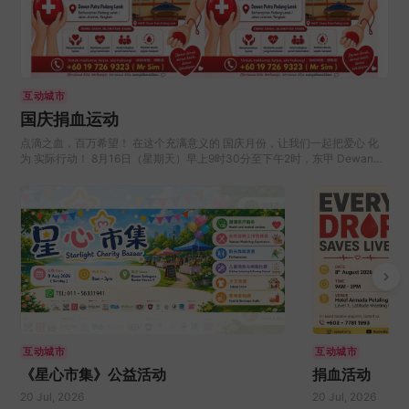
互动城市
国庆捐血运动
点滴之血，百万希望！ 在这个充满意义的 国庆月份，让我们一起把爱心 化
为 实际行动！ 8月16日（星期天）早上9时30分至下午2时，东甲 Dewan
Putra Padang Lerek 将会有一场 国庆捐血（运动。 欢迎你踊跃出席，热血
送暖，拯救生命。 &nbsp; &nbsp; 活动：国庆捐血运动 日期：2026年8月16
日（星期日） 时间：9:30AM – 2PM 地点：Dewan Putra Padang Lerek 联
络号码：6019-726 9323（Mr. Sim） &nbsp;
互动城市
互动城市
《星心市集》公益活动
捐血活动
20 Jul, 2026
20 Jul, 2026