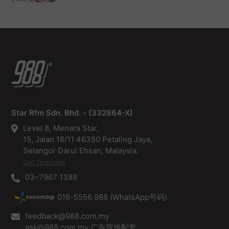
Star Rfm Sdn. Bhd. - (332864-X)
Level 8, Menara Star,
15, Jalan 16/11 46350 Petaling Jaya,
Selangor Darul Ehsan, Malaysia.
Get Direction
03–7967 1388
016-5556 988 (WhatsApp号码)
feedback@988.com.my
ask@988.com.my 广告宣传配套