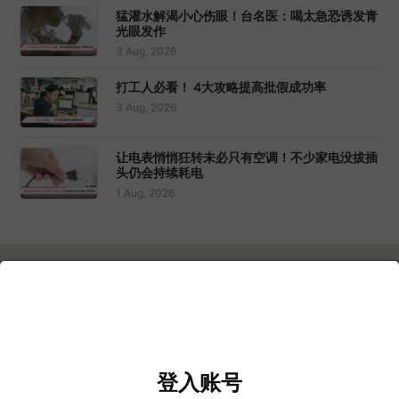
猛灌水解渴小心伤眼！台名医：喝太急恐诱发青
光眼发作
3 Aug, 2026
打工人必看！ 4大攻略提高批假成功率
3 Aug, 2026
让电表悄悄狂转未必只有空调！不少家电没拔插
头仍会持续耗电
1 Aug, 2026
播客
全部播客
登入账号