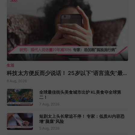
生活
科技太方便反而少说话！ 25岁以下“语言流失”最严
重！
8 Aug, 2026
全球最佳街头美食城市出炉 KL美食夺全球第
二！
7 Aug, 2026
短剧太上头长辈追不停！ 专家：低质AI内容恐
增“脑腐”风险
5 Aug, 2026