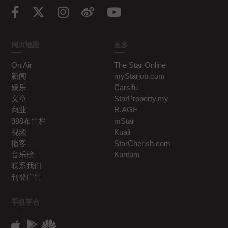
网页地图
更多
On Air
The Star Online
新闻
myStarjob.com
娱乐
Carsifu
文章
StarProperty.my
商业
R.AGE
988布告栏
mStar
视频
Kuali
播客
StarCherish.com
音乐榜
Kuntum
联系我们
刊登广告
手机平台