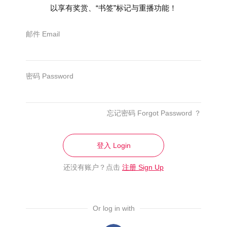
以享有奖赏、“书签”标记与重播功能！
邮件 Email
密码 Password
《同行者之行侠仗义》纪录了超过10位小人物谱出独
有人生的真人真事。
新闻部于1972年创办此广播影视奖，属于国家级的
忘记密码 Forgot Password ？
ASA主要鼓励及肯定所有语言的电台及电视台节目及
制作人员， 2004年开始开放给私营电视台及电台参与
登入 Login
角逐。
还没有账户？点击
注册 Sign Up
Or log in with
热门新闻