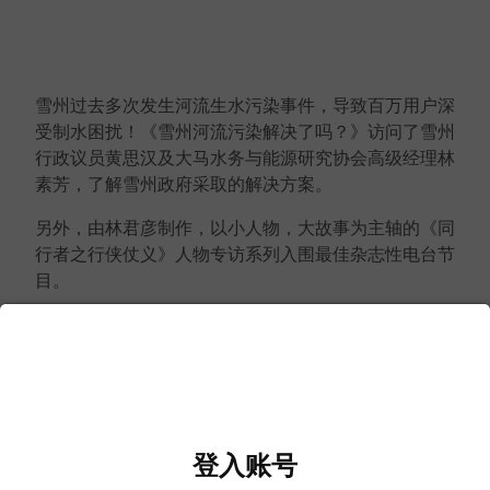
雪州过去多次发生河流生水污染事件，导致百万用户深
受制水困扰！《雪州河流污染解决了吗？》访问了雪州
行政议员黄思汉及大马水务与能源研究协会高级经理林
素芳，了解雪州政府采取的解决方案。
另外，由林君彦制作，以小人物，大故事为主轴的《同
行者之行侠仗义》人物专访系列入围最佳杂志性电台节
目。
登入账号