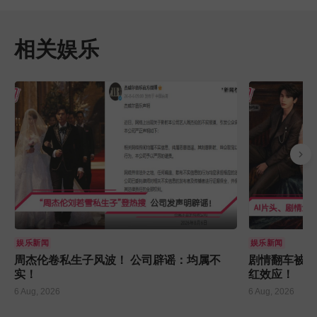
相关娱乐
娱乐新闻
娱乐新闻
周杰伦卷私生子风波！ 公司辟谣：均属不
剧情翻车被骂惨却越
实！
红效应！
6 Aug, 2026
6 Aug, 2026