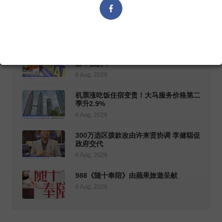
公正党批准努鲁暂别党务 赛夫丁代署理
阿米掌选举主任
6 Aug, 2026
网传国庆日再发SARA 100令吉援金 财政
部：假的！
6 Aug, 2026
机票涨吃饭住宿变贵！大马服务价格第二
季升2.9%
6 Aug, 2026
300万选区拨款改由许来贤协调 李健聪促
政府交代
6 Aug, 2026
988《随十奉陪》由蘋果旅遊呈献
6 Aug, 2026