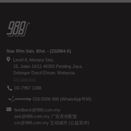
Star Rfm Sdn. Bhd. - (332864-X)
Level 8, Menara Star,
15, Jalan 16/11 46350 Petaling Jaya,
Selangor Darul Ehsan, Malaysia.
Get Direction
03–7967 1388
016-5556 988 (WhatsApp号码)
feedback@988.com.my
ask@988.com.my 广告宣传配套
cm@988.com.my 互动城市 (公益宣传)