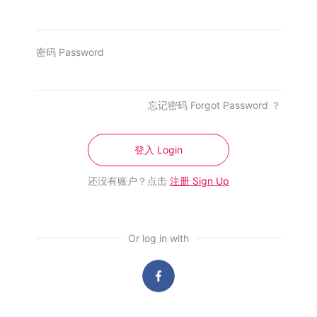
7 Aug, 2026
缴千万罚款兼没收资产后撤控 律政署：
廖顺喜非无条件获释!
密码 Password
7 Aug, 2026
全球最佳街头美食城市出炉 KL美食夺全
球第二！
忘记密码 Forgot Password ？
7 Aug, 2026
小男孩许愿“学校永远放假” 首相安华亲
登入 Login
回童言童语暖爆网络
7 Aug, 2026
还没有账户？点击
注册 Sign Up
Or log in with
相关娱乐