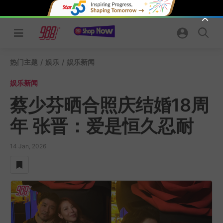
Skip
to
content
热门主题
/
娱乐
/
娱乐新闻
娱乐新闻
蔡少芬晒合照庆结婚18周
年 张晋：爱是恒久忍耐
14 Jan, 2026