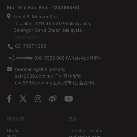
Star Rfm Sdn. Bhd. - (332864-X)
Level 8, Menara Star,
15, Jalan 16/11 46350 Petaling Jaya,
Selangor Darul Ehsan, Malaysia.
Get Direction
03–7967 1388
016-5556 988 (WhatsApp号码)
feedback@988.com.my
ask@988.com.my 广告宣传配套
cm@988.com.my 互动城市 (公益宣传)
网页地图
更多
On Air
The Star Online