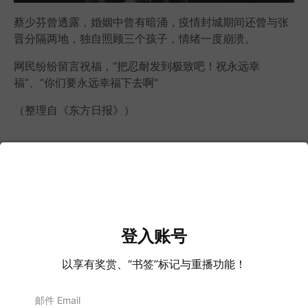
蔡少芬曾透露，婚姻中曾有暗涌，疫情封城期间还曾与张
晋分隔两地，独自照顾三个孩子，情绪一度崩溃。
网民纷纷留言祝福，“把忍耐发到极致吧！祝永远幸
福”、“你们要永远幸福下去啊”
（整理自《东方日报》）
热门新闻
努鲁辞署理主席职 安华：她在蓝眼仍活
登入账号
跃
7 Aug, 2026
以享有奖赏、“书签”标记与重播功能！
泰国校园枪击案酿8死！ 泰警：14岁枪手
连杀祖父母后闯校！
邮件 Email