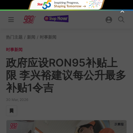
Skip
to
content
热门主题
/
新闻
/
时事新闻
时事新闻
政府应设RON95补贴上
限 李兴裕建议每公升最多
补贴1令吉
30 Mar, 2026