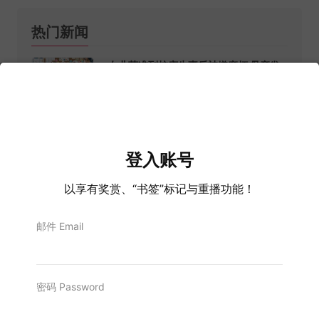
热门新闻
女儿获准到校庆生事后被嫌麻烦 母亲发
文控诉
6 Aug, 2026
驳干预森大臣人选 扎希：希盟不会加入
森州政府
6 Aug, 2026
登入账号
泰航拒载22中国旅客事故 “眯眼”保安被
以享有奖赏、“书签”标记与重播功能！
处分曼谷机场道歉
6 Aug, 2026
邮件 Email
周杰伦卷私生子风波！ 公司辟谣：均属
不实！
6 Aug, 2026
密码 Password
每天公司回家两点一线！上班族感叹出社
会后脱单越来越难