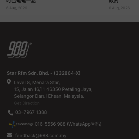
时已奄奄一息
政府
6 Aug, 2026
6 Aug, 2026
Star Rfm Sdn. Bhd. - (332864-X)
Level 8, Menara Star,
15, Jalan 16/11 46350 Petaling Jaya,
Selangor Darul Ehsan, Malaysia.
Get Direction
03–7967 1388
016-5556 988 (WhatsApp号码)
feedback@988.com.my