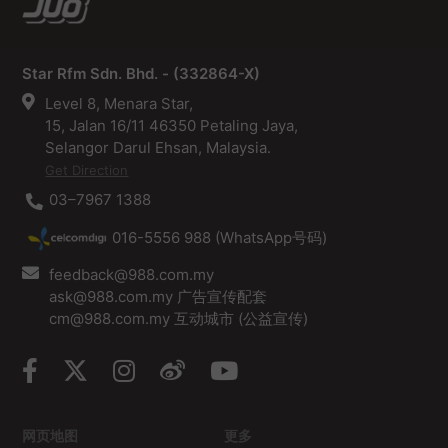
Star Rfm Sdn. Bhd. - (332864-X)
Level 8, Menara Star,
15, Jalan 16/11 46350 Petaling Jaya,
Selangor Darul Ehsan, Malaysia.
Get Direction
03–7967 1388
016-5556 988 (WhatsApp号码)
feedback@988.com.my
ask@988.com.my 广告宣传配套
cm@988.com.my 互动城市 (公益宣传)
网页地图
更多