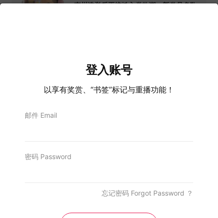
森州选举后巫统掀入党热潮 新党员多数
为18至25岁年轻人
6 Aug, 2026
玻建筑物商业场所强制挂国旗 市议会：
违规罚RM250
6 Aug, 2026
登入账号
女儿获准到校庆生事后被嫌麻烦 母亲发
以享有奖赏、“书签”标记与重播功能！
文控诉
6 Aug, 2026
邮件 Email
驳干预森大臣人选 扎希：希盟不会加入
森州政府
6 Aug, 2026
密码 Password
忘记密码 Forgot Password ？
相关988布告栏