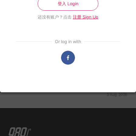
登入 Login
还没有账户？点击
注册 Sign Up
Or log in with
988布告栏
988布告栏
988《周末闺蜜》由余仁生滴鸡精呈献
988《早点
KINOHIMI
4 Aug, 2026
3 Aug, 2026