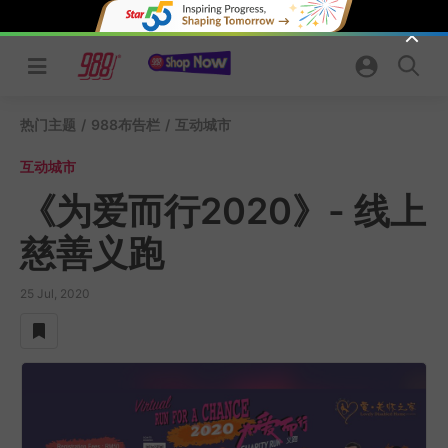
Skip
to
content
热门主题
/
988布告栏
/
互动城市
互动城市
《为爱而行2020》- 线上
慈善义跑
25 Jul, 2020