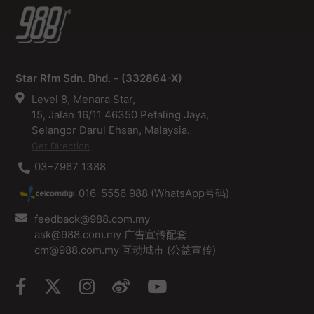
Star Rfm Sdn. Bhd. - (332864-X)
Level 8, Menara Star,
15, Jalan 16/11 46350 Petaling Jaya,
Selangor Darul Ehsan, Malaysia.
Get Direction
03–7967 1388
016-5556 988 (WhatsApp号码)
feedback@988.com.my
ask@988.com.my 广告宣传配套
cm@988.com.my 互动城市 (公益宣传)