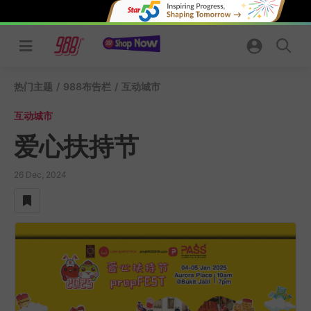
Skip
to
content
热门主题
/
988布告栏
/
互动城市
互动城市
爱心扶持节
26 Dec, 2024