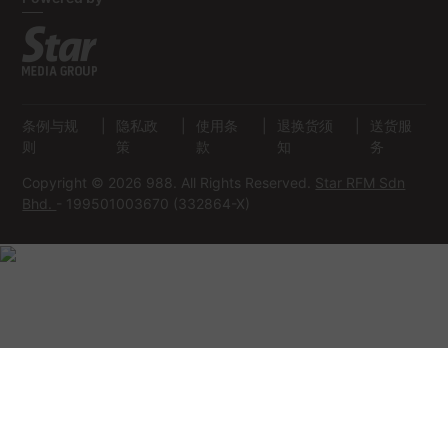
条例与规
|
隐私政
|
使用条
|
退换货须
|
送货服
则
策
款
知
务
Copyright © 2026 988. All Rights Reserved.
Star RFM Sdn
Bhd.
- 199501003670 (332864-X)