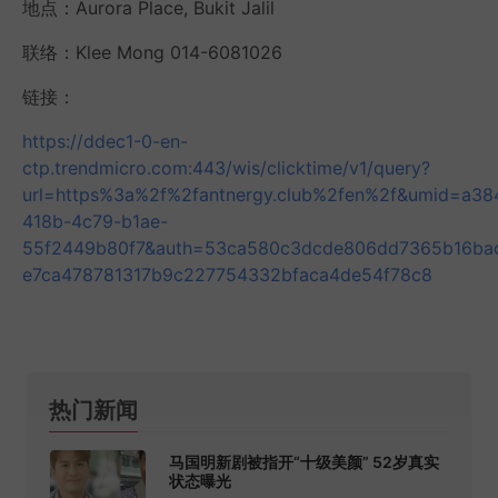
地点：Aurora Place, Bukit Jalil
联络：Klee Mong 014-6081026
链接：
https://ddec1-0-en-
ctp.trendmicro.com:443/wis/clicktime/v1/query?
url=https%3a%2f%2fantnergy.club%2fen%2f&umid=a38
418b-4c79-b1ae-
55f2449b80f7&auth=53ca580c3dcde806dd7365b16bac
e7ca478781317b9c227754332bfaca4de54f78c8
热门新闻
马国明新剧被指开“十级美颜” 52岁真实
状态曝光