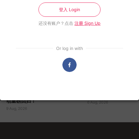
相关988布告栏
登入 Login
还没有账户？点击
注册 Sign Up
Or log in with
988布告栏
988布告栏
《我听•我选•我爱988广播剧》2026 投选活
988《随十奉陪》由蘋
动重磅回归！
6 Aug, 2026
9 Aug, 2026