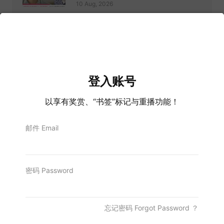
10 Aug, 2026
森行动党洗牌！陆兆福退位阿鲁古马接棒
州主席！
10 Aug, 2026
伊党邀巫统出席党大会 拟谈甲州选议席
分配
登入账号
10 Aug, 2026
以享有奖赏、“书签”标记与重播功能！
门窗紧闭开冷气逾30小时 女子全身抽搐
手脚发硬送院
10 Aug, 2026
邮件 Email
全球移居指数出炉！超越葡萄牙台湾大马
居前三！
10 Aug, 2026
密码 Password
忘记密码 Forgot Password ？