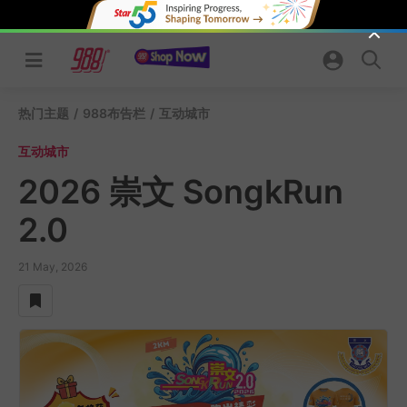
Skip
to
content
热门主题
/
988布告栏
/
互动城市
互动城市
2026 崇文 SongkRun
2.0
21 May, 2026