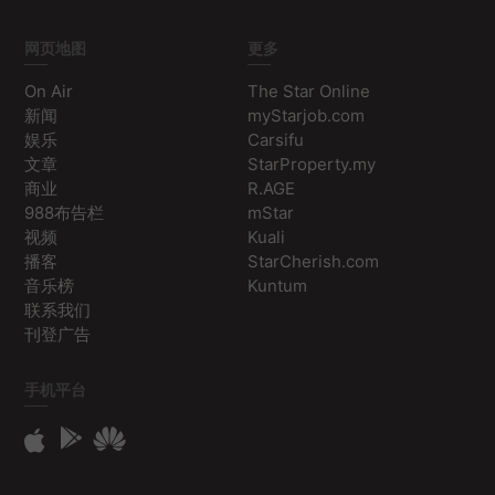
网页地图
更多
On Air
The Star Online
新闻
myStarjob.com
娱乐
Carsifu
文章
StarProperty.my
商业
R.AGE
988布告栏
mStar
视频
Kuali
播客
StarCherish.com
音乐榜
Kuntum
联系我们
刊登广告
手机平台