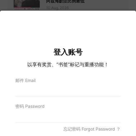
阿兹海默症比例最低
10 Aug, 2026
跨境电商冲击本地 吴逸平：年销逾100万
海外网卖应设实体店
10 Aug, 2026
《我听•我选•我爱988广播剧》2026 投
选活动重磅回归！
登入账号
9 Aug, 2026
以享有奖赏、“书签”标记与重播功能！
袁咏仪心疼儿子背负星二代压力 “承受不
公平批评”
邮件 Email
9 Aug, 2026
LRT车厢内吃喝乱丢垃圾 网谴责乘客行
为！
密码 Password
9 Aug, 2026
忘记密码 Forgot Password ？