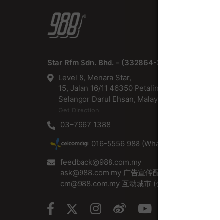
Star Rfm Sdn. Bhd. - (332864-X)
Level 8, Menara Star,
15, Jalan 16/11 46350 Petaling Jaya,
Selangor Darul Ehsan, Malaysia.
Get Direction
03–7967 1388
016-5556 988 (WhatsApp号码)
feedback@988.com.my
ask@988.com.my 广告宣传配套
cm@988.com.my 互动城市 (公益宣传)