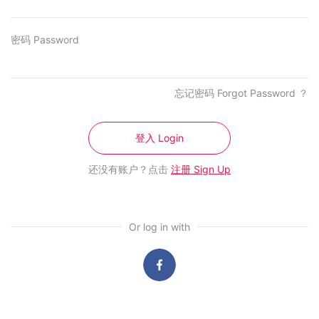
密码 Password
网页地图
更多
忘记密码 Forgot Password ？
On Air
The Star Onlin
新闻
myStarjob.com
登入 Login
娱乐
Carsifu
文章
StarProperty.m
还没有账户？点击
注册 Sign Up
商业
R.AGE
988布告栏
mStar
视频
Kuali
播客
StarCherish.c
Or log in with
音乐榜
Kuntum
联系我们
刊登广告