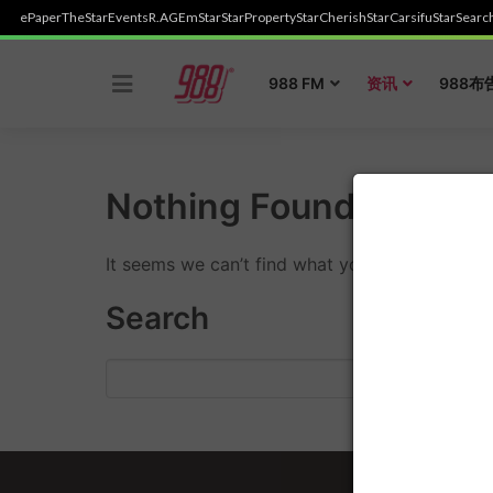
ePaper
TheStar
Events
R.AGE
mStar
StarProperty
StarCherish
StarCarsifu
StarSearc
Skip
to
988 FM
资讯
988布
content
Nothing Found
It seems we can’t find what you’re looking for
Search
Search
for: