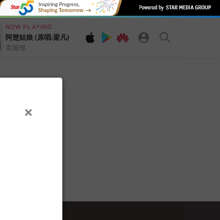
NOW PLAYING
阿楚姑娘 (原唱:梁凡)
袁娅维